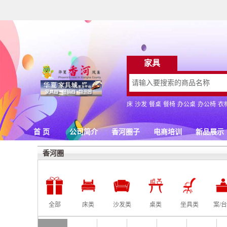
香河圈
全部
床类
沙发类
桌类
坐具类
案/