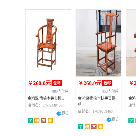
￥260.0元
￥260.0元
￥2
包邮
包邮
880人付款
953人付款
金鸿源/南榆木卷书椅...
金鸿源/南榆木扶手官帽
金鸿
椅...
店铺名：17679339468
店铺名
店铺名：17679339468
廊坊
廊坊