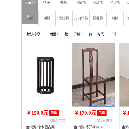
商品分
椅子
餐椅
电脑椅
办公椅
学习椅
类：
吧椅
矮凳
高脚凳
万向轮凳
折叠凳
吧椅
默认排序
销量↑
销
价格↑
价
时间↑
时
量↓
格↓
间↓
￥150.0元
￥170.0元
￥1
包邮
包邮
730人付款
579人付款
金鸿源/橡木圆古凳...
金鸿源/博罗格901#...
金鸿源