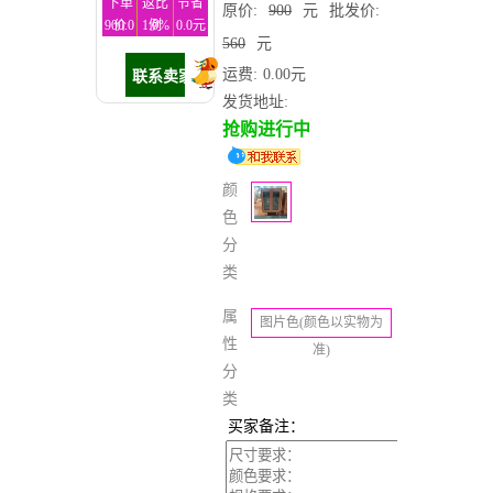
下单
返比
节省
原价:
900
元
批发价:
900.0
价
1.0%
例
0.0元
560
元
元
运费:
0.00元
发货地址:
抢购进行中
颜
色
分
类
属
图片色(颜色以实物为
性
准)
分
类
买家备注：