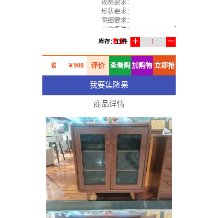
1
库存：13件
数量：
十
一
900
评价
查看购
加购物
立即抢
省
￥
我要集隆果
0.00
物车
车
购
￥
商品详情