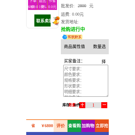
下单
返比
节省
批发价:
2800
元
6800.0
价
1.0%
例
0.0元
元
运费:
0.00元
发货地址:
抢购进行中
商品属性值
数量选
买家备注：
择
1
库存：30件
数量：
十
一
6800
评价
查看购
加购物
立即抢
省
￥