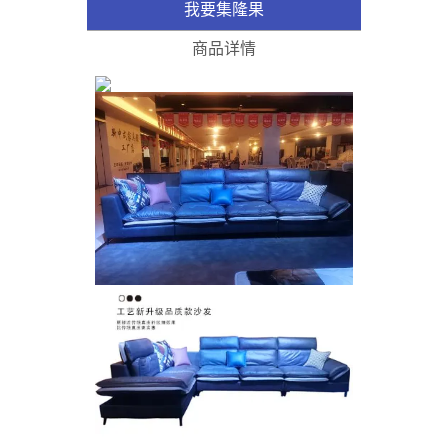
我要集隆果
0.00
物车
车
购
￥
商品详情