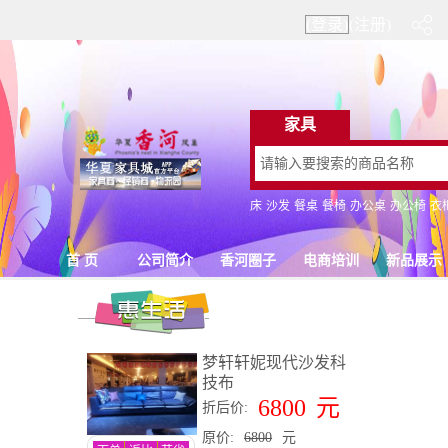
(登录)
(注册)
梦轩轩妮现代沙发科
技布
6800
元
折后价:
原价:
6800
元