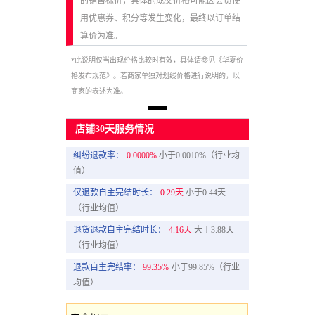
的销售标价，具体的成交价格可能因会员使
用优惠券、积分等发生变化，最终以订单结
算价为准。
*此说明仅当出现价格比较时有效，具体请参见《华夏价
格发布规范》。若商家单独对划线价格进行说明的，以
商家的表述为准。
店铺30天服务情况
纠纷退款率：
0.0000%
小于0.0010%（行业均
值）
仅退款自主完结时长：
0.29天
小于0.44天
（行业均值）
退货退款自主完结时长：
4.16天
大于3.88天
（行业均值）
退款自主完结率：
99.35%
小于99.85%（行业
均值）