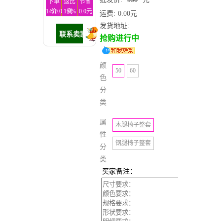
下单
返比
节省
1420.0
价
1.0%
例
0.0元
运费:
0.00元
元
发货地址:
抢购进行中
颜
50
60
色
分
类
属
木腿椅子整套
性
钢腿椅子整套
分
类
买家备注：