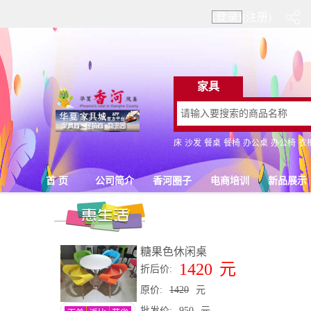
(登录)
(注册)
糖果色休闲桌
1420
元
折后价:
原价:
1420
元
批发价:
950
元