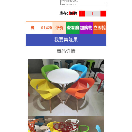
1
库存：99件
数量：
十
一
1420
评价
查看购
加购物
立即抢
省
￥
我要集隆果
0.00
物车
车
购
￥
商品详情