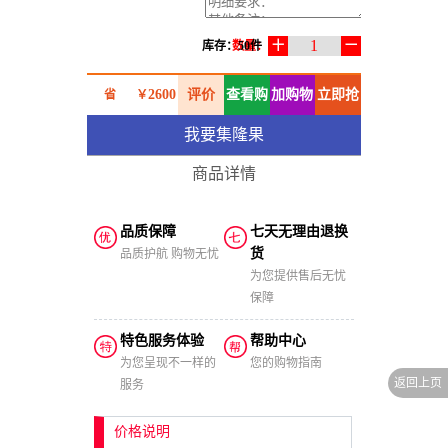
1
库存：50件
数量：
十
一
2600
评价
查看购
加购物
立即抢
省
￥
我要集隆果
0.00
物车
车
购
￥
商品详情
品质保障
七天无理由退换
货
品质护航 购物无忧
为您提供售后无忧
保障
特色服务体验
帮助中心
为您呈现不一样的
您的购物指南
服务
价格说明