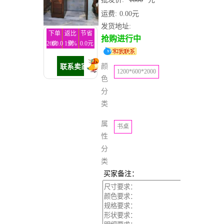
运费:
0.00元
发货地址:
下单
返比
节省
抢购进行中
2600.0
价
1.0%
例
0.0元
元
颜
1200*600*2000
色
分
类
属
书桌
性
分
类
买家备注：