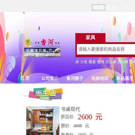
(登录)
(注册)
书桌现代
2600
元
折后价:
原价:
2600
元
批发价:
1800
元