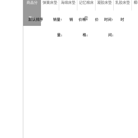
商品分
弹簧床垫
海绵床垫
记忆棉床
凝胶床垫
乳胶床垫
椰
类：
垫
默认排序
销量↑
销
价格↑
价
时间↑
时
量↓
格↓
间↓