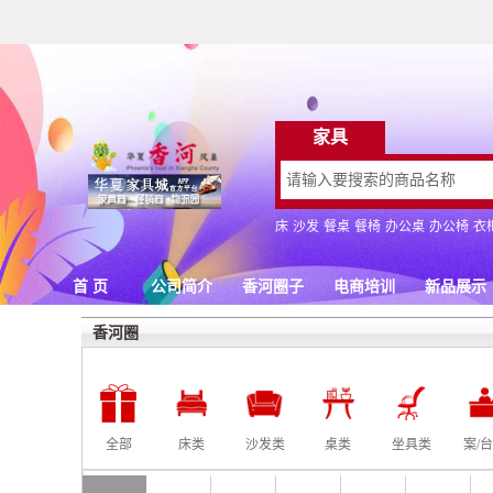
香河圈
全部
床类
沙发类
桌类
坐具类
案/