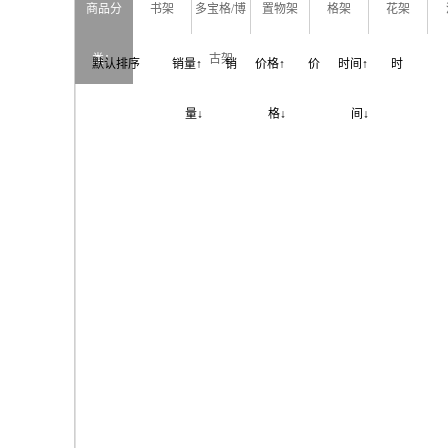
商品分
书架
多宝格/博
置物架
格架
花架
类：
古架
默认排序
销量↑
销
价格↑
价
时间↑
时
量↓
格↓
间↓