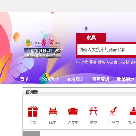
香河圈
全部
床类
沙发类
桌类
坐具类
案/