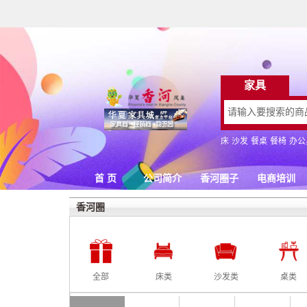
香河圈
全部
床类
沙发类
桌类