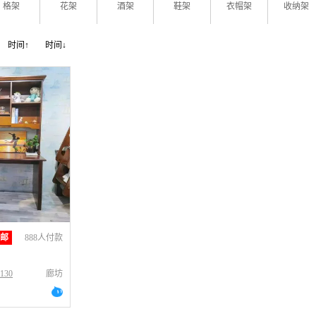
格架
花架
酒架
鞋架
衣帽架
收纳架
时间↑
时间↓
包邮
888人付款
130
廊坊