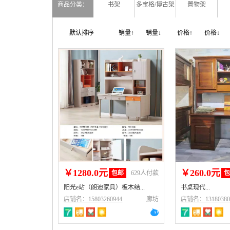
商品分类：
书架
多宝格/博古架
置物架
默认排序
销量↑
销量↓
价格↑
价格↓
￥1280.0元
￥260.0元
包邮
629人付款
阳光e站（朗迪家具）板木结...
书桌现代...
店铺名：15803260944
廊坊
店铺名：13180380