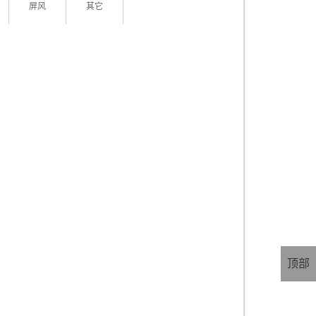
屏风
其它
顶部