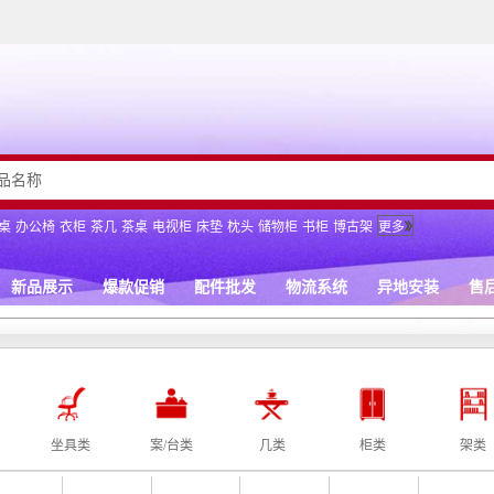
坐具类
案/台类
几类
柜类
架类