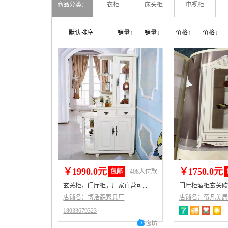
商品分类：
衣柜
床头柜
电视柜
默认排序
销量↑
销量↓
价格↑
价格↓
￥1990.0元
￥1750.0元
包邮
408人付款
玄关柜，门厅柜，厂家直营可...
门厅柜酒柜玄关欧式
店铺名：博浩森家具厂
店铺名：帝凡美
18033679323
廊坊