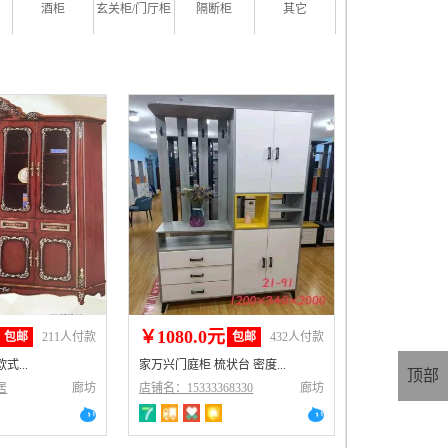
酒柜
玄关柜/门厅柜
隔断柜
其它
￥1080.0元
包邮
211人付款
包邮
432人付款
...
家万兴门庭柜 梳状台 密度...
顶部
居
廊坊
店铺名：15333368330
廊坊