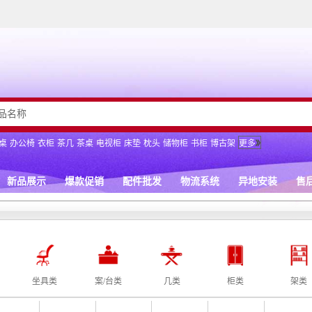
坐具类
案/台类
几类
柜类
架类