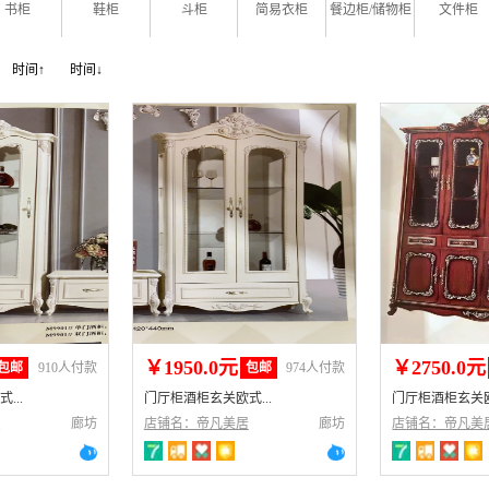
书柜
鞋柜
斗柜
简易衣柜
餐边柜/储物柜
文件柜
时间↑
时间↓
￥1950.0元
￥2750.0元
包邮
910人付款
包邮
974人付款
...
门厅柜酒柜玄关欧式...
门厅柜酒柜玄关欧式
居
廊坊
店铺名：帝凡美居
廊坊
店铺名：帝凡美