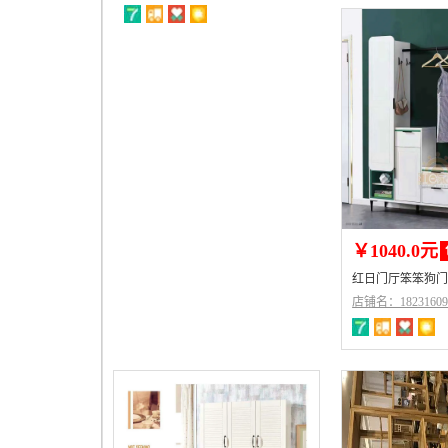
￥1040.0元
红日门厅笨笨狗门厅
店铺名：18231609