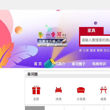
香河圈
全部
床类
沙发类
桌类