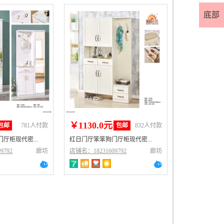
底部
￥1130.0元
包邮
781人付款
包邮
832人付款
厅柜现代密...
红日门厅笨笨狗门厅柜现代密...
9792
廊坊
店铺名：18231609792
廊坊