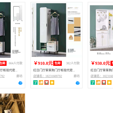
￥910.0元
￥930.0元
包邮
664人付款
包邮
382人付款
柜现代密...
红日门厅笨笨狗门厅柜现代密...
红日门厅笨笨狗门
792
廊坊
店铺名：18231609792
廊坊
店铺名：1823160