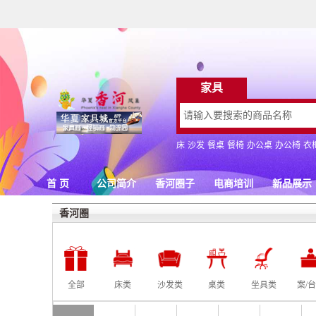
香河圈
全部
床类
沙发类
桌类
坐具类
案/