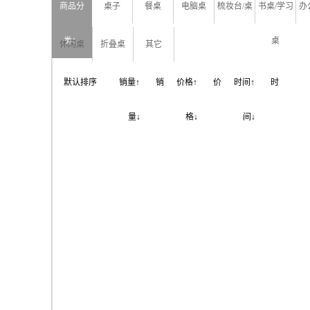
商品分
桌子
餐桌
电脑桌
梳妆台/桌
书桌/学习
办
类：
桌
休闲桌
折叠桌
其它
默认排序
销量↑
销
价格↑
价
时间↑
时
量↓
格↓
间↓