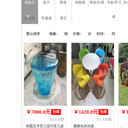
商品分
桌子
餐桌
电脑桌
梳妆台/桌
书桌/学习
办
类：
桌
休闲桌
折叠桌
其它
默认排序
销量↑
销
价格↑
价
时间↑
时
量↓
格↓
间↓
￥7800.0元
￥1420.0元
￥1
包邮
包邮
303人付款
767人付款
树脂艺术茶几现代茶几桌
糖果色休闲桌...
...