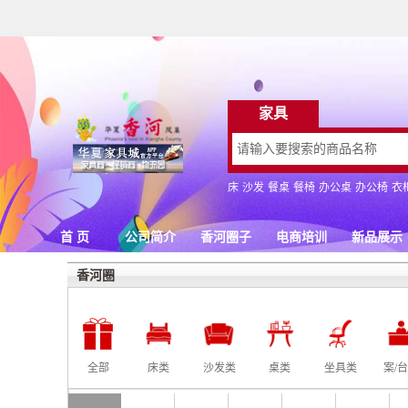
香河圈
全部
床类
沙发类
桌类
坐具类
案/