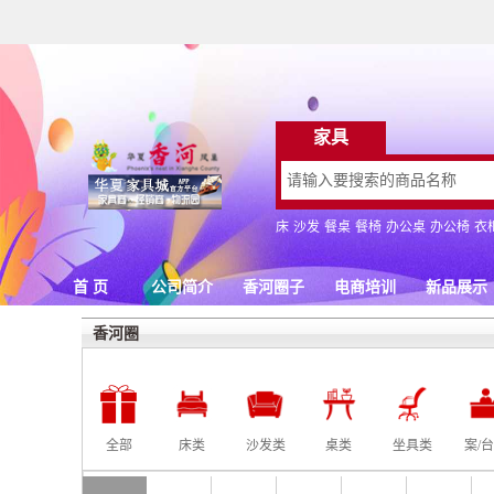
香河圈
全部
床类
沙发类
桌类
坐具类
案/