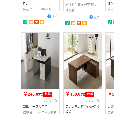
办...
休闲.
店铺名：香河中木家具有
店铺名：15128675866
店铺
限公司
廊坊
廊坊
￥240.0元
￥450.0元
￥5
包邮
包邮
756人付款
214人付款
新款白十铁灰工位...
简约大气大班台办公桌老
办公
板桌...
店铺名：香河中木家具有
店铺