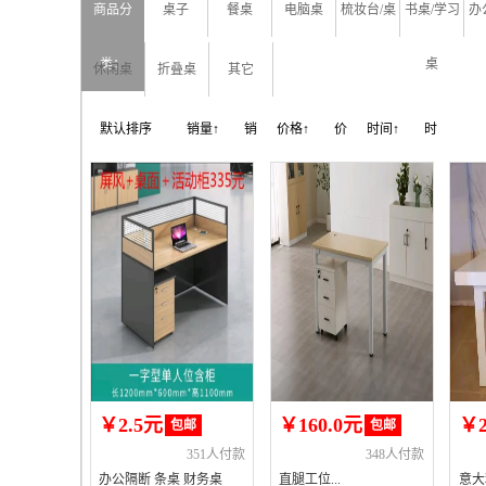
商品分
桌子
餐桌
电脑桌
梳妆台/桌
书桌/学习
办
类：
桌
休闲桌
折叠桌
其它
默认排序
销量↑
销
价格↑
价
时间↑
时
量↓
格↓
间↓
￥2.5元
￥160.0元
￥2
包邮
包邮
351人付款
348人付款
办公隔断 条桌 财务桌
直腿工位...
意大