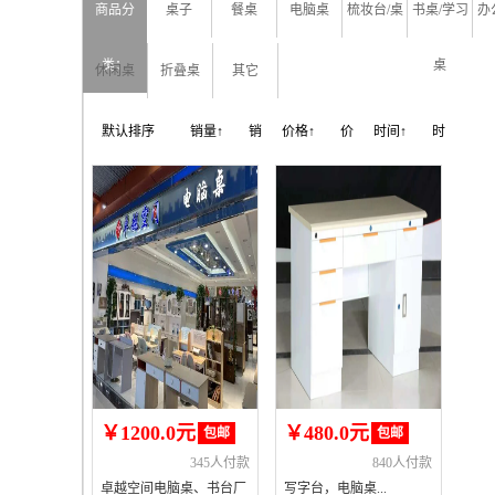
商品分
桌子
餐桌
电脑桌
梳妆台/桌
书桌/学习
办
类：
桌
休闲桌
折叠桌
其它
默认排序
销量↑
销
价格↑
价
时间↑
时
量↓
格↓
间↓
￥1200.0元
￥480.0元
包邮
包邮
345人付款
840人付款
卓越空间电脑桌、书台厂
写字台，电脑桌...