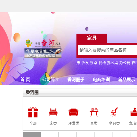
香河圈
全部
床类
沙发类
桌类
坐具类
案/