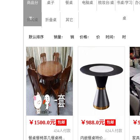
商品分
桌子
餐桌
电脑桌
梳妆台/桌
书桌/学习
办
类：
桌
休闲桌
折叠桌
其它
默认排序
销量↑
销
价格↑
价
时间↑
时
量↓
格↓
间↓
￥1500.0元
￥988.0元
￥9
包邮
包邮
434人付款
624人付款
餐桌餐椅茶几餐桌椅...
内嵌餐桌特价...
家具