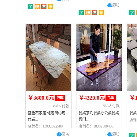
廊坊
￥3600.0元
￥4320.0元
￥1
包邮
包邮
498人付款
558人付款
蓝色石家居.轻奢简约现
餐桌茶几餐桌办公桌餐桌
餐桌椅
代岩...
椅门...
店铺名
店铺名：13932692580
店铺名：18302389405
廊坊
廊坊