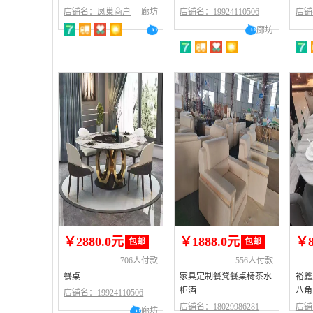
店铺名：凤巢商户
廊坊
店铺名：19924110506
店铺名
廊坊
￥2880.0元
￥1888.0元
￥8
包邮
包邮
706人付款
556人付款
餐桌...
家具定制餐凳餐桌椅茶水
裕鑫
柜酒...
八角.
店铺名：19924110506
店铺名：18029986281
店铺名
廊坊