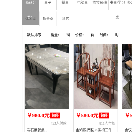
商品分
桌子
餐桌
电脑桌
梳妆台/桌
书桌/学习
办
类：
桌
休闲桌
折叠桌
其它
默认排序
销量↑
销
价格↑
价
时间↑
时
量↓
格↓
间↓
￥980.0元
￥580.0元
￥5
包邮
包邮
433人付款
811人付款
岩石板餐桌...
金鸿源/南榆木围椅三件
会议桌