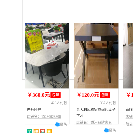
￥360.0元
￥120.0元
￥1
包邮
包邮
428人付款
337人付款
岩板哑光...
意大利风格家具现代桌子
直腿工
学习...
店铺名：15230628800
店铺
店铺名：香河品牌家具
廊坊
限公
廊坊