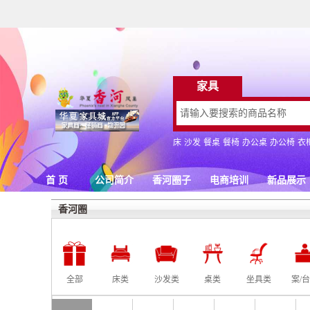
香河圈
全部
床类
沙发类
桌类
坐具类
案/