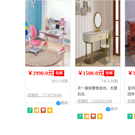
￥2990.0元
￥1500.0元
￥3
包邮
包邮
905人付款
746人付款
...
天一美轻奢梳妆台，大理
金鸿
石台...
四件.
店铺名：17736736566
店铺名：13363633188
店铺名
廊坊
廊坊