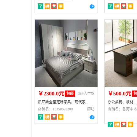
￥2300.0元
￥500.0元
包邮
389人付款
凯尼斯全屋定制家具，现代家...
办公桌椅、板材...
店铺名：15350695209
廊坊
店铺名：香河中