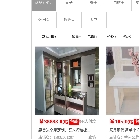
商品分类：
桌子
餐桌
电脑桌
休闲桌
折叠桌
其它
默认排序
销量↑
销量↓
价格↑
价格↓
￥38888.0元
￥105.0元
包邮
948人付款
森美达全屋定制，实木颗粒板...
家具现代 简单小巧
店铺名：15832661287
廊坊
店铺名：香河品