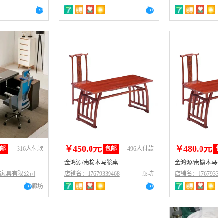
￥450.0元
￥480.0元
包邮
316人付款
包邮
496人付款
金鸿源/南榆木马鞍桌...
金鸿源/南榆木马鞍
木家具有限公司
店铺名：17679339468
廊坊
店铺名：1767933
廊坊