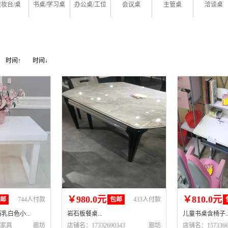
梳妆台/桌
书桌/学习桌
办公桌/工位
会议桌
主管桌
洽谈桌
时间↑
时间↓
￥980.0元
￥810.0元
包邮
744人付款
包邮
433人付款
乳白色小...
岩石板餐桌...
儿童书桌含椅子..
牌家具
廊坊
店铺名：17332690343
廊坊
店铺名：1573366