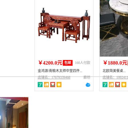
￥4200.0元
￥1880.0元
包邮
160人付款
金鸿源/南榆木太师中堂四件...
北欧简美餐桌...
店铺名：17679339468
廊坊
店铺名：1992411