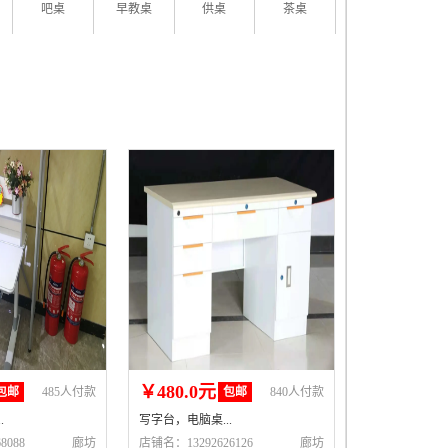
吧桌
早教桌
供桌
茶桌
￥480.0元
包邮
485人付款
包邮
840人付款
.
写字台，电脑桌...
8088
廊坊
店铺名：13292626126
廊坊