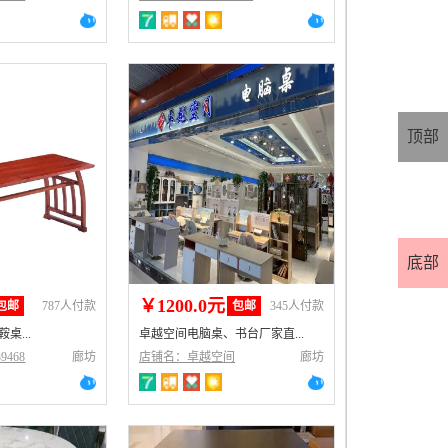
顶部
底部
￥1200.0元
包邮
787人付款
包邮
345人付款
桌...
卓越空间电脑桌、书台厂家直...
9468
廊坊
店铺名：卓越空间
廊坊