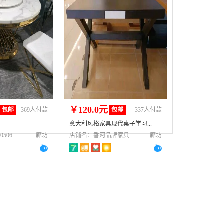
￥120.0元
包邮
369人付款
包邮
337人付款
意大利风格家具现代桌子学习...
0506
廊坊
店铺名：香河品牌家具
廊坊