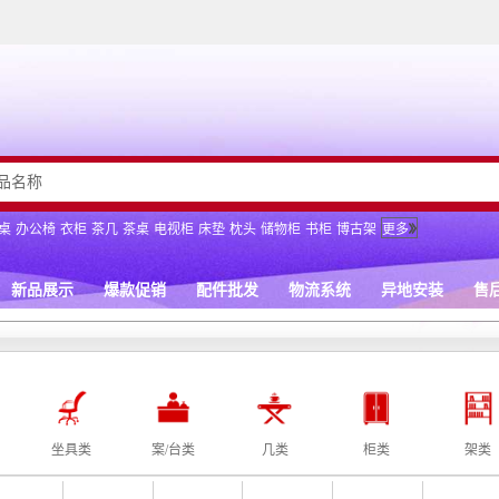
坐具类
案/台类
几类
柜类
架类