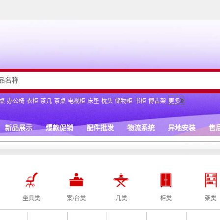
坐具类
案/台类
几类
柜类
架类