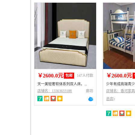
￥2600.0元
￥2600.0元
包邮
147人付款
天一美轻奢软体系列双人床。...
少年有成高端青少年
店铺名：13363633188
廊坊
店铺名：香河家具
总店)