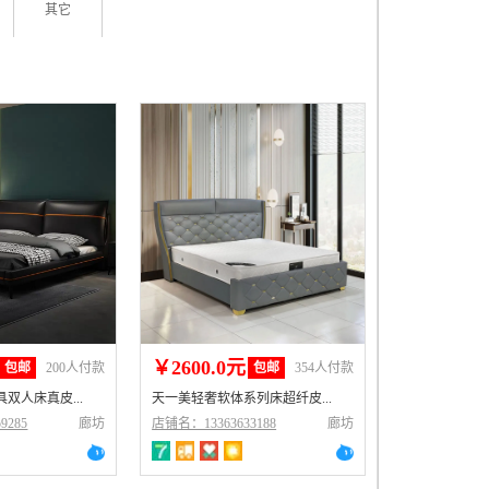
其它
￥2600.0元
包邮
200人付款
包邮
354人付款
双人床真皮...
天一美轻奢软体系列床超纤皮...
9285
廊坊
店铺名：13363633188
廊坊