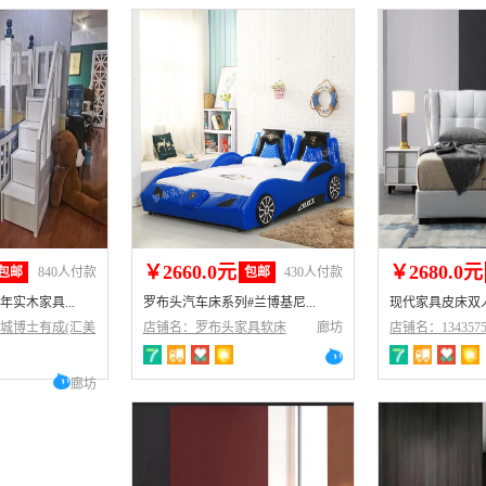
￥2660.0元
￥2680.0元
包邮
840人付款
包邮
430人付款
实木家具...
罗布头汽车床系列#兰博基尼...
现代家具皮床双人床
城博士有成(汇美
店铺名：罗布头家具软床
廊坊
店铺名：1343575
廊坊