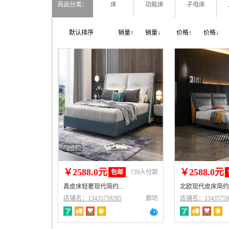
商品分类：
床
功能床
子母床
默认排序
销量↑
销量↓
价格↑
价格↓
￥2588.0元
￥2588.0元
包邮
739人付款
真皮床轻奢现代简约...
北欧现代皮床简约双
店铺名：13435759285
廊坊
店铺名：13435759