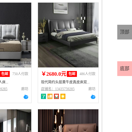
顶部
底部
￥2680.0元
包邮
750人付款
包邮
486人付款
...
现代简约头层黄牛皮真皮床双...
9285
廊坊
店铺名：13435759285
廊坊