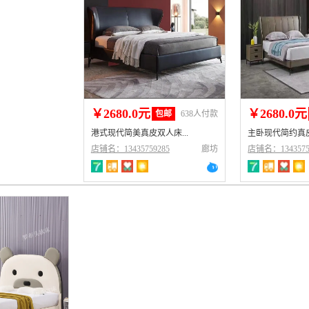
￥2680.0元
￥2680.0元
包邮
638人付款
港式现代简美真皮双人床...
主卧现代简约真皮
店铺名：13435759285
廊坊
店铺名：1343575