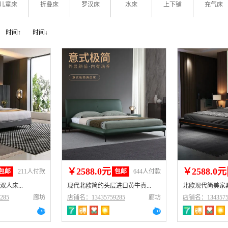
儿童床
折叠床
罗汉床
水床
上下铺
充气床
时间↑
时间↓
￥2588.0元
￥2588.0元
包邮
211人付款
包邮
644人付款
人床...
现代北欧简约头层进口黄牛真...
北欧现代简美家具
285
廊坊
店铺名：13435759285
廊坊
店铺名：1343575