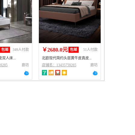
￥2680.0元
包邮
349人付款
包邮
51人付款
双人床...
北欧现代简约头层黄牛皮真皮...
9285
廊坊
店铺名：13435759285
廊坊